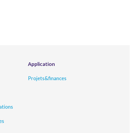
Application
Projets&finances
ations
es