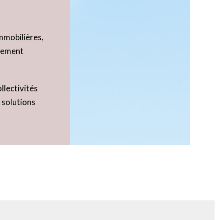
immobilières,
ppement
llectivités
 solutions