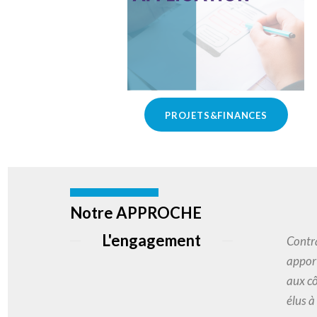
PROJETS&FINANCES
Notre APPROCHE
L'engagement
Contra
apport
aux cô
élus à