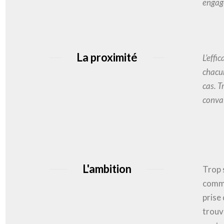
engag
La proximité
L’effi
chacun
cas. T
convai
L'ambition
Trop 
comme
prise 
trouve