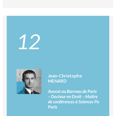
12
Jean-Christophe
MENARD
Avocat au Barreau de Paris
– Docteur en Droit – Maître
de conférences à Sciences Po
Paris