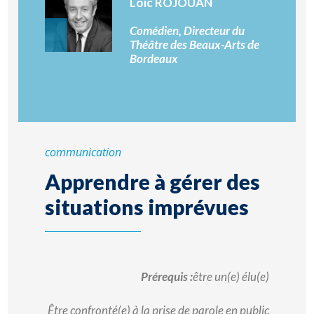
Loïc ROJOUAN
Comédien, Directeur du
Théâtre des Beaux-Arts de
Bordeaux
communication
Apprendre à gérer des
situations imprévues
Prérequis :
être un(e) élu(e)
Être confronté(e) à la prise de parole en public