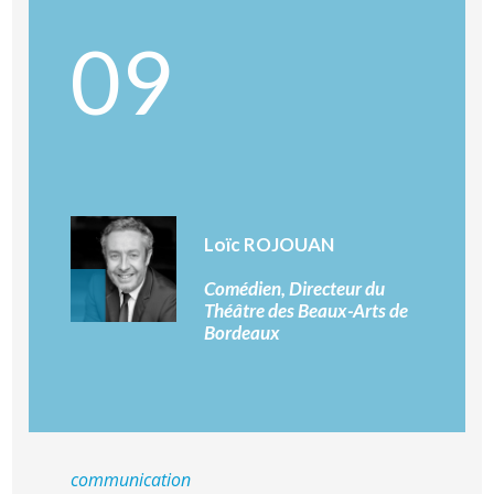
09
Loïc ROJOUAN
Comédien, Directeur du
Théâtre des Beaux-Arts de
Bordeaux
communication