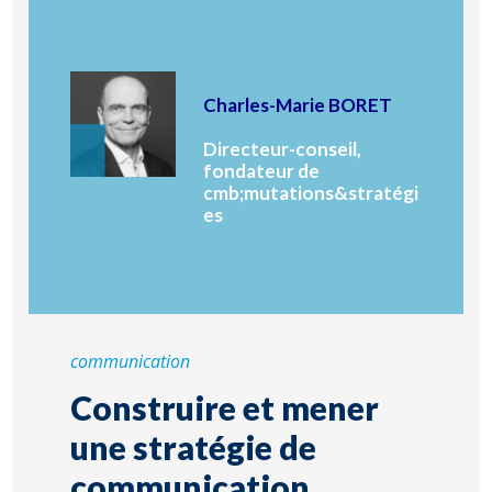
Charles-Marie BORET
Directeur-conseil,
fondateur de
cmb;mutations&stratégi
es
communication
Construire et mener
une stratégie de
communication